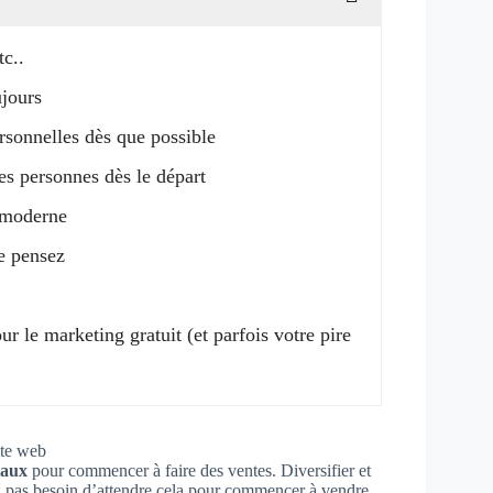
tc..
ujours
ersonnelles dès que possible
res personnes dès le départ
 moderne
le pensez
r le marketing gratuit (et parfois votre pire
iaux
pour commencer à faire des ventes. Diversifier et
ez pas besoin d’attendre cela pour commencer à vendre.