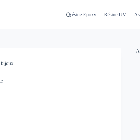
Résine Epoxy
Résine UV
Ast
Ar
 bijoux
te